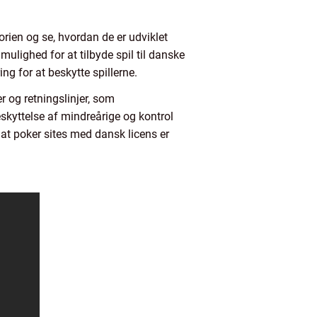
torien og se, hvordan de er udviklet
 mulighed for at tilbyde spil til danske
ing for at beskytte spillerne.
r og retningslinjer, som
beskyttelse af mindreårige og kontrol
 at poker sites med dansk licens er