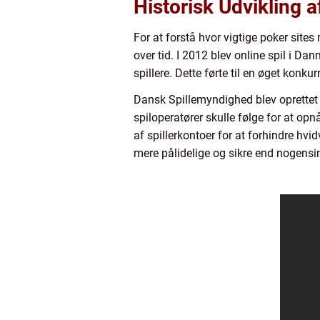
Historisk Udvikling 
For at forstå hvor vigtige poker sites
over tid. I 2012 blev online spil i Dan
spillere. Dette førte til en øget konku
Dansk Spillemyndighed blev oprettet f
spiloperatører skulle følge for at opn
af spillerkontoer for at forhindre hv
mere pålidelige og sikre end nogensin