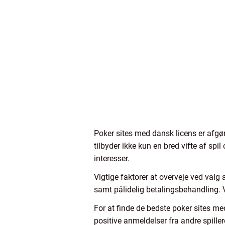
Poker sites med dansk licens er afgøre
tilbyder ikke kun en bred vifte af spi
interesser.
Vigtige faktorer at overveje ved valg 
samt pålidelig betalingsbehandling. Ve
For at finde de bedste poker sites m
positive anmeldelser fra andre spille