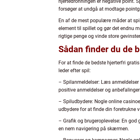
hjertedronningen er negative point. Sp
forsøger at undgå at modtage pointg
En af de mest populære måder at spille 
element til spillet og gør det endnu 
rigtige penge og vinde store gevinster
Sådan finder du de be
For at finde de bedste hjerterfri grati
leder efter spil:
– Spilanmeldelser: Læs anmeldelser fra 
positive anmeldelser og anbefalinger 
– Spiludbydere: Nogle online casinoer
udbydere for at finde din foretrukne v
– Grafik og brugeroplevelse: En god gr
en nem navigering på skærmen.