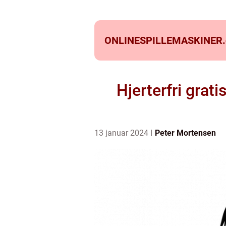
ONLINESPILLEMASKINER.
Hjerterfri grat
13 januar 2024
Peter Mortensen