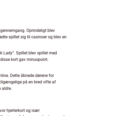
isk gennemgang. Oprindeligt blev
te spillet sig til casinoer og blev en
k Lady”. Spillet blev spillet med
 disse kort gav minuspoint.
online. Dette åbnede dørene for
 tilgængelige på en bred vifte af
 aldre.
hvor hjerterkort og især