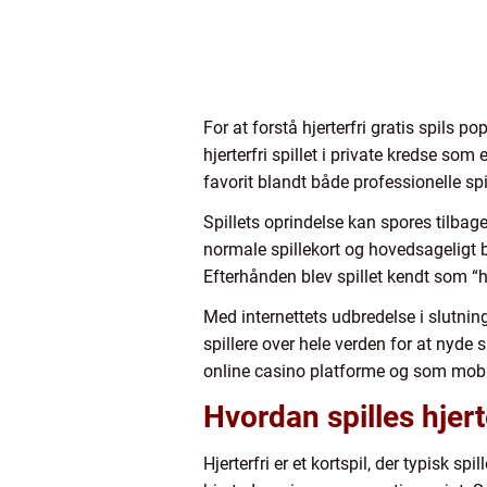
For at forstå hjerterfri gratis spils 
hjerterfri spillet i private kredse so
favorit blandt både professionelle sp
Spillets oprindelse kan spores tilbage
normale spillekort og hovedsageligt b
Efterhånden blev spillet kendt som “hje
Med internettets udbredelse i slutning
spillere over hele verden for at nyde s
online casino platforme og som mobilap
Hvordan spilles hjert
Hjerterfri er et kortspil, der typisk sp