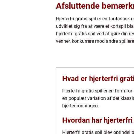
Afsluttende bemærk
Hjerterfri gratis spil er en fantastis
udviklet sig fra at være et kortspil bl
hjerterfri gratis spil ved at gøre din
venner, konkurrere mod andre spiller
Hvad er hjerterfri grati
Hjerterfri gratis spil er en form f
en populær variation af det klassi
hjertedronningen.
Hvordan har hjerterfri 
Hjerterfri gratis spil blev oprinde