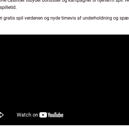
 casinoer tilbyder bonusser og kampagner til hjerterfri spil. H
pilletid.
erfri gratis spil verdenen og nyde timevis af underholdning og sp