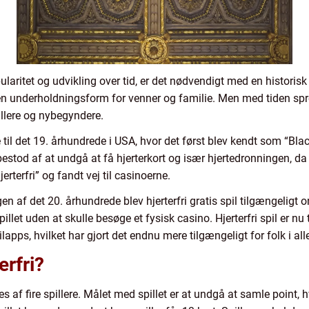
popularitet og udvikling over tid, er det nødvendigt med en histor
m en underholdningsform for venner og familie. Men med tiden spred
illere og nybegyndere.
 til det 19. århundrede i USA, hvor det først blev kendt som “Blac
estod af at undgå at få hjerterkort og især hjertedronningen, da
rterfri” og fandt vej til casinoerne.
en af det 20. århundrede blev hjerterfri gratis spil tilgængeligt 
pillet uden at skulle besøge et fysisk casino. Hjerterfri spil er nu
ps, hvilket har gjort det endnu mere tilgængeligt for folk i alle
erfri?
illes af fire spillere. Målet med spillet er at undgå at samle point, 