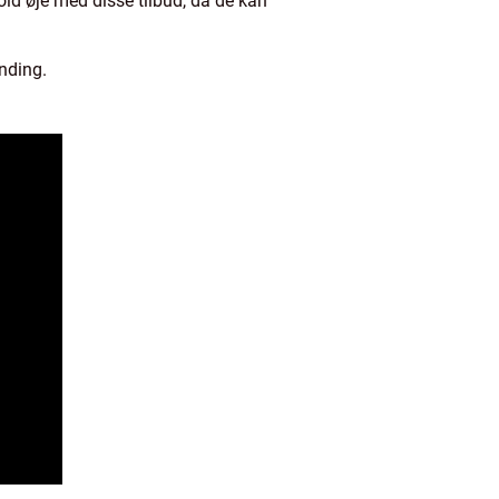
old øje med disse tilbud, da de kan
ænding.