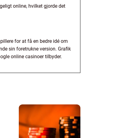
geligt online, hvilket gjorde det
pillere for at få en bedre idé om
nde sin foretrukne version. Grafik
gle online casinoer tilbyder.