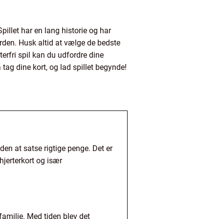
pillet har en lang historie og har
verden. Husk altid at vælge de bedste
terfri spil kan du udfordre dine
ag dine kort, og lad spillet begynde!
uden at satse rigtige penge. Det er
hjerterkort og især
 familie. Med tiden blev det