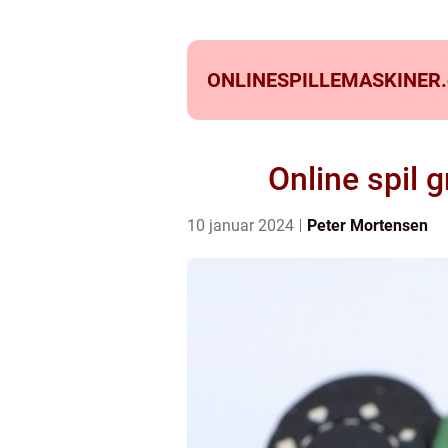
ONLINESPILLEMASKINER.
Online spil g
10 januar 2024
Peter Mortensen