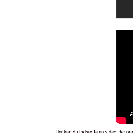
Her kan du indsætte en video, der præ