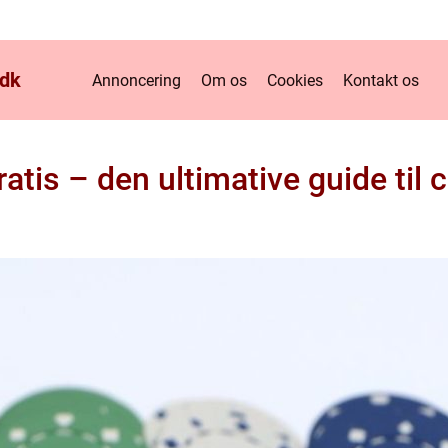
dk
Annoncering
Om os
Cookies
Kontakt os
ratis – den ultimative guide til 