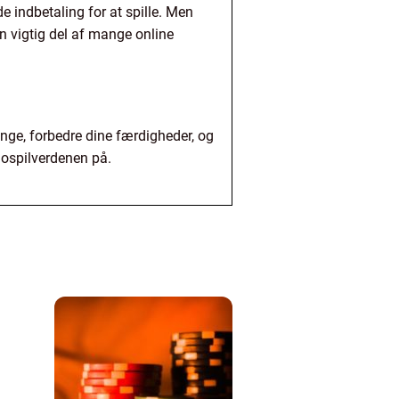
e indbetaling for at spille. Men
en vigtig del af mange online
penge, forbedre dine færdigheder, og
nospilverdenen på.