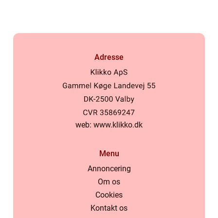
Adresse
web:
www.klikko.dk
Menu
Annoncering
Om os
Cookies
Kontakt os