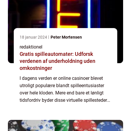
18 januar 2024
Peter Mortensen
redaktionel
Gratis spilleautomater: Udforsk
verdenen af underholdning uden
omkostninger
I dagens verden er online casinoer blevet
utroligt populære blandt spilleentusiaster
over hele kloden. Mere end bare et lønligt
tidsfordriv byder disse virtuelle spillesteder
på en verden af underholdning og
spænding. En af de mest attraktive tilbud,...