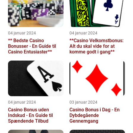
04 januar 2024
04 januar 2024
** Bedste Casino
**Casino Velkomstbonus:
Bonusser - En Guide til
Alt du skal vide for at
Casino Entusiaster**
komme godt i gang**
04 januar 2024
03 januar 2024
Casino Bonus uden
Casino Bonus i Dag - En
Indskud - En Guide til
Dybdegående
Spændende Tilbud
Gennemgang