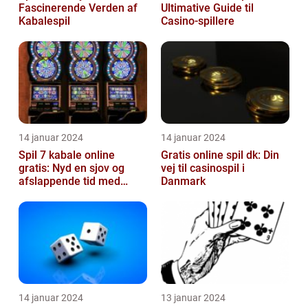
Fascinerende Verden af
Ultimative Guide til
Kabalespil
Casino-spillere
14 januar 2024
14 januar 2024
Spil 7 kabale online
Gratis online spil dk: Din
gratis: Nyd en sjov og
vej til casinospil i
afslappende tid med
Danmark
dette klassiske kortspil
14 januar 2024
13 januar 2024