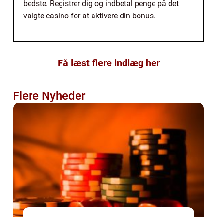
bedste. Registrer dig og indbetal penge på det
valgte casino for at aktivere din bonus.
Få læst flere indlæg her
Flere Nyheder