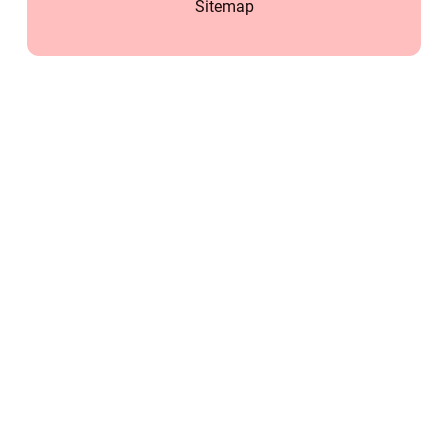
Sitemap