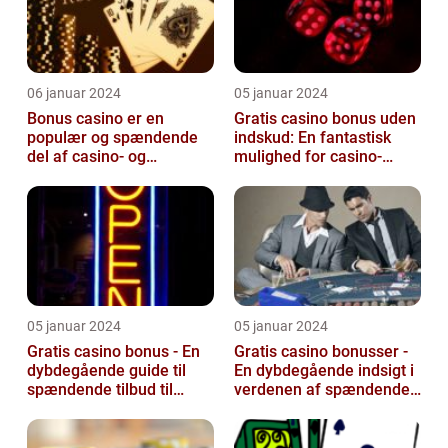
06 januar 2024
05 januar 2024
Bonus casino er en
Gratis casino bonus uden
populær og spændende
indskud: En fantastisk
del af casino- og
mulighed for casino-
spilverdenen
spillere
05 januar 2024
05 januar 2024
Gratis casino bonus - En
Gratis casino bonusser -
dybdegående guide til
En dybdegående indsigt i
spændende tilbud til
verdenen af spændende
casino-entusiaster
tilbud