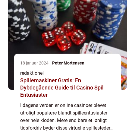
18 januar 2024
Peter Mortensen
redaktionel
Spillemaskiner Gratis: En
Dybdegående Guide til Casino Spil
Entusiaster
I dagens verden er online casinoer blevet
utroligt populære blandt spilleentusiaster
over hele kloden. Mere end bare et lønligt
tidsfordriv byder disse virtuelle spillesteder