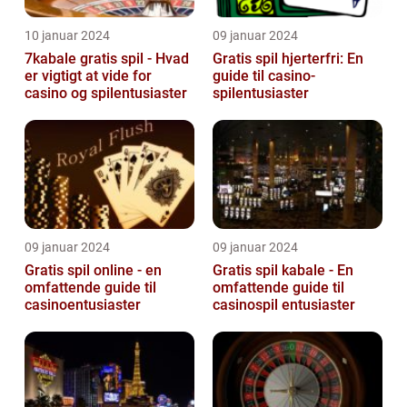
10 januar 2024
09 januar 2024
7kabale gratis spil - Hvad
Gratis spil hjerterfri: En
er vigtigt at vide for
guide til casino-
casino og spilentusiaster
spilentusiaster
09 januar 2024
09 januar 2024
Gratis spil online - en
Gratis spil kabale - En
omfattende guide til
omfattende guide til
casinoentusiaster
casinospil entusiaster