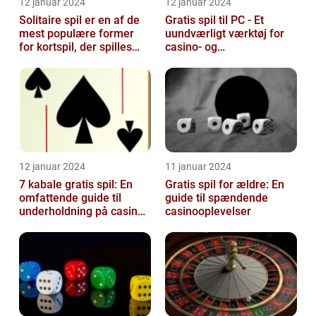
12 januar 2024
12 januar 2024
Solitaire spil er en af de
Gratis spil til PC - Et
mest populære former
uundværligt værktøj for
for kortspil, der spilles
casino- og
over hele verden
spilinteresserede
12 januar 2024
11 januar 2024
7 kabale gratis spil: En
Gratis spil for ældre: En
omfattende guide til
guide til spændende
underholdning på casino
casinooplevelser
og spilsider