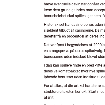
hæve eventuelle gevinster opnået ved 
læse dem grundigt inden man accept
bonusbeløbet skal spilles igennem, f
Historisk set har casino bonus uden i
sjældent tilbudt af casinoerne. De m
derefter få en procentdel af deres i
Det var først i begyndelsen af 2000’e
en smagsprøve på deres spiludvalg. D
bonusserne uden indskud blevet stør
I dag kan spillere finde en bred vif
deres velkomstpakker, hvor nye spiller
løbende bonusser uden indskud til dere
For at sikre, at din artikel har større
strukturere teksten korrekt. Start med 
afsnit.