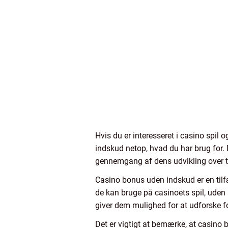
Hvis du er interesseret i casino spil 
indskud netop, hvad du har brug for. 
gennemgang af dens udvikling over t
Casino bonus uden indskud er en tilfæ
de kan bruge på casinoets spil, uden 
giver dem mulighed for at udforske fo
Det er vigtigt at bemærke, at casino