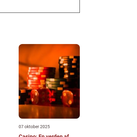
07 oktober 2025
Casino: En verden af