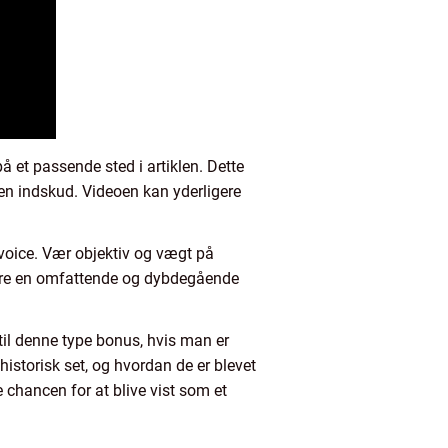
å et passende sted i artiklen. Dette
en indskud. Videoen kan yderligere
voice. Vær objektiv og vægt på
evere en omfattende og dybdegående
 til denne type bonus, hvis man er
historisk set, og hvordan de er blevet
e chancen for at blive vist som et