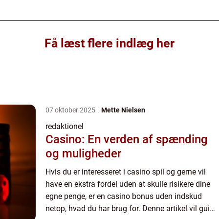
Få læst flere indlæg her
07 oktober 2025
Mette Nielsen
redaktionel
Casino: En verden af spænding
og muligheder
Hvis du er interesseret i casino spil og gerne vil
have en ekstra fordel uden at skulle risikere dine
egne penge, er en casino bonus uden indskud
netop, hvad du har brug for. Denne artikel vil guide