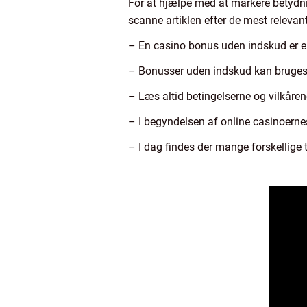
For at hjælpe med at markere betydni
scanne artiklen efter de mest relevan
– En casino bonus uden indskud er en
– Bonusser uden indskud kan bruges ti
– Læs altid betingelserne og vilkår
– I begyndelsen af online casinoerne
– I dag findes der mange forskellige 