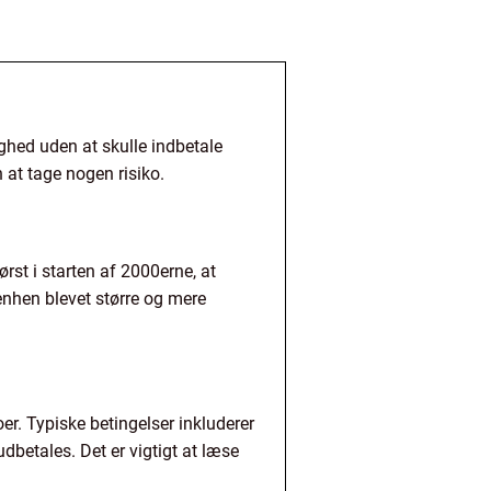
ighed uden at skulle indbetale
 at tage nogen risiko.
rst i starten af 2000erne, at
enhen blevet større og mere
er. Typiske betingelser inkluderer
etales. Det er vigtigt at læse