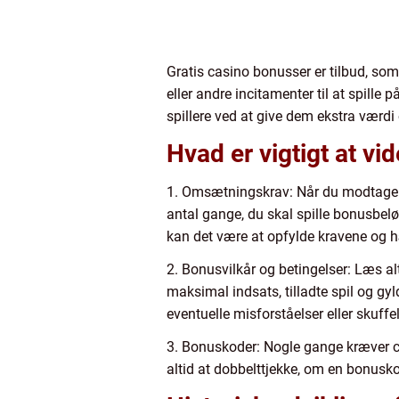
Gratis casino bonusser er tilbud, som 
eller andre incitamenter til at spille
spillere ved at give dem ekstra værd
Hvad er vigtigt at v
1. Omsætningskrav: Når du modtager 
antal gange, du skal spille bonusbel
kan det være at opfylde kravene og h
2. Bonusvilkår og betingelser: Læs alti
maksimal indsats, tilladte spil og g
eventuelle misforståelser eller skuffel
3. Bonuskoder: Nogle gange kræver cas
altid at dobbelttjekke, om en bonusko