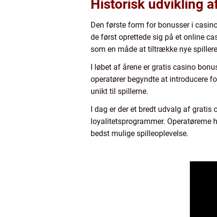
Historisk udvikling a
Den første form for bonusser i casinov
de først oprettede sig på et online 
som en måde at tiltrække nye spillere
I løbet af årene er gratis casino bon
operatører begyndte at introducere fo
unikt til spillerne.
I dag er der et bredt udvalg af grati
loyalitetsprogrammer. Operatørerne ha
bedst mulige spilleoplevelse.