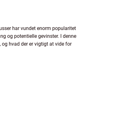
onusser har vundet enorm popularitet
ng og potentielle gevinster. I denne
 og hvad der er vigtigt at vide for