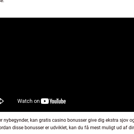
e.
ler nybegynder, kan gratis casino bonusser give dig ekstra sjov
hvordan disse bonusser er udviklet, kan du få mest muligt ud af d