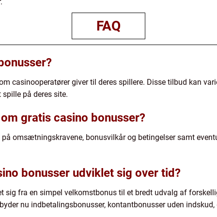
.
FAQ
 bonusser?
om casinooperatører giver til deres spillere. Disse tilbud kan var
 spille på deres site.
e om gratis casino bonusser?
på omsætningskravene, bonusvilkår og betingelser samt eventuel
ino bonusser udviklet sig over tid?
 sig fra en simpel velkomstbonus til et bredt udvalg af forskellig
tilbyder nu indbetalingsbonusser, kontantbonusser uden indskud, 