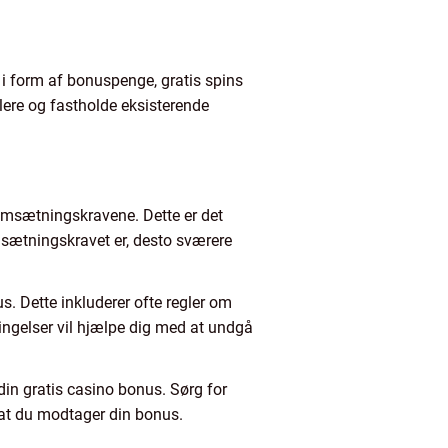
e i form af bonuspenge, gratis spins
llere og fastholde eksisterende
omsætningskravene. Dette er det
msætningskravet er, desto sværere
us. Dette inkluderer ofte regler om
ngelser vil hjælpe dig med at undgå
din gratis casino bonus. Sørg for
, at du modtager din bonus.