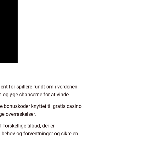
ent for spillere rundt om i verdenen.
n og øge chancerne for at vinde.
bonuskoder knyttet til gratis casino
ge overraskelser.
forskellige tilbud, der er
s behov og forventninger og sikre en