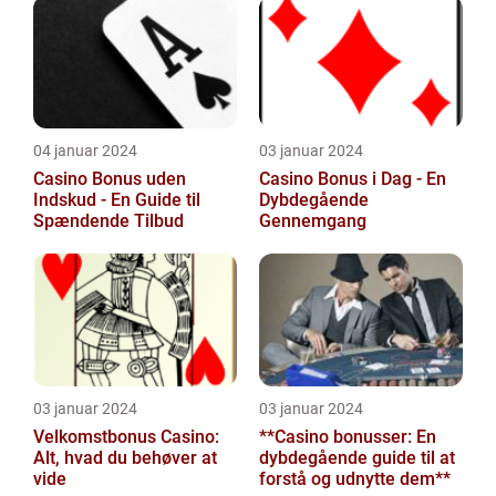
04 januar 2024
03 januar 2024
Casino Bonus uden
Casino Bonus i Dag - En
Indskud - En Guide til
Dybdegående
Spændende Tilbud
Gennemgang
03 januar 2024
03 januar 2024
Velkomstbonus Casino:
**Casino bonusser: En
Alt, hvad du behøver at
dybdegående guide til at
vide
forstå og udnytte dem**