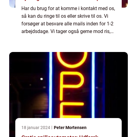
Har du brug for at komme i kontakt med os,
så kan du ringe til os eller skrive til os. Vi
forsøger at besvare alle mails inden for 1-2
arbejdsdage. Vi tager også gerne mod ris,
ros og generelle kommentarer til vores side.
18 januar 2024
Peter Mortensen