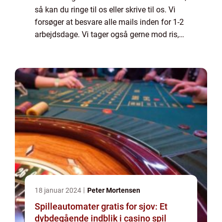
så kan du ringe til os eller skrive til os. Vi
forsøger at besvare alle mails inden for 1-2
arbejdsdage. Vi tager også gerne mod ris,
ros og generelle kommentarer til vores side.
18 januar 2024
Peter Mortensen
Spilleautomater gratis for sjov: Et
dybdegående indblik i casino spil