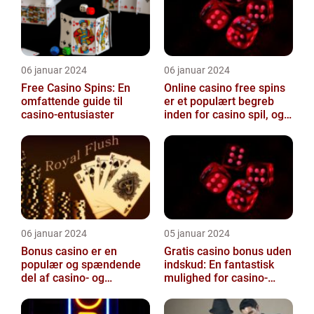
06 januar 2024
06 januar 2024
Free Casino Spins: En
Online casino free spins
omfattende guide til
er et populært begreb
casino-entusiaster
inden for casino spil, og
det er vigtigt at have en
g...
06 januar 2024
05 januar 2024
Bonus casino er en
Gratis casino bonus uden
populær og spændende
indskud: En fantastisk
del af casino- og
mulighed for casino-
spilverdenen
spillere