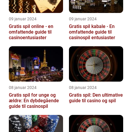
09 januar 2024
09 januar 2024
Gratis spil online - en
Gratis spil kabale - En
omfattende guide til
omfattende guide til
casinoentusiaster
casinospil entusiaster
08 januar 2024
08 januar 2024
Gratis spil for unge og
Gratis spil: Den ultimative
ældre: En dybdegående
guide til casino og spil
guide til casinospil