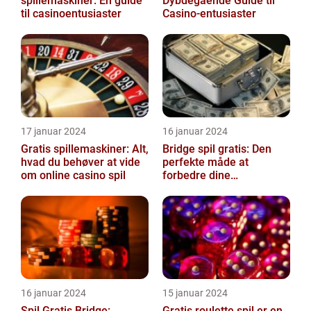
spillemaskiner: En guide
Dybdegående Guide til
til casinoentusiaster
Casino-entusiaster
17 januar 2024
16 januar 2024
Gratis spillemaskiner: Alt,
Bridge spil gratis: Den
hvad du behøver at vide
perfekte måde at
om online casino spil
forbedre dine
casinospillefærdigheder
16 januar 2024
15 januar 2024
Spil Gratis Bridge:
Gratis roulette spil er en