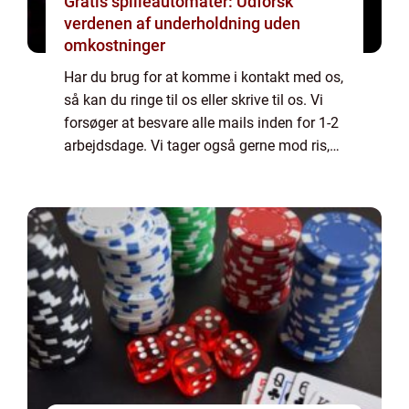
Gratis spilleautomater: Udforsk
verdenen af underholdning uden
omkostninger
Har du brug for at komme i kontakt med os,
så kan du ringe til os eller skrive til os. Vi
forsøger at besvare alle mails inden for 1-2
arbejdsdage. Vi tager også gerne mod ris,
ros og generelle kommentarer til vores side.