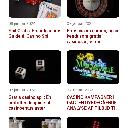
08 januar 2024
07 januar 2024
Spil Gratis: En Indgående
Free casino games, også
Guide til Casino Spil
kendt som gratis
casinospil, er en
fantastisk måde for
spilinteresserede at ...
07 januar 2024
07 januar 2024
Gratis casino spil: En
CASINO KAMPAGNER I
omfattende guide til
DAG: EN DYBDEGÅENDE
casinoentusiaster
ANALYSE AF TILBUD TIL
CASINO-
SPILENTUSIASTER