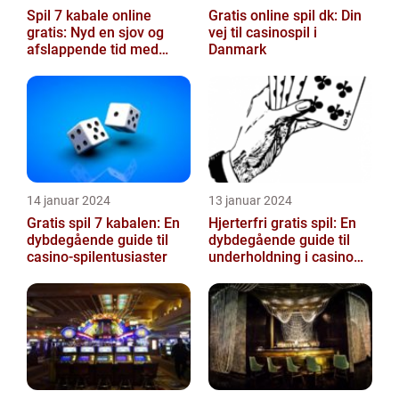
Spil 7 kabale online
Gratis online spil dk: Din
gratis: Nyd en sjov og
vej til casinospil i
afslappende tid med
Danmark
dette klassiske kortspil
14 januar 2024
13 januar 2024
Gratis spil 7 kabalen: En
Hjerterfri gratis spil: En
dybdegående guide til
dybdegående guide til
casino-spilentusiaster
underholdning i casino
verdenen