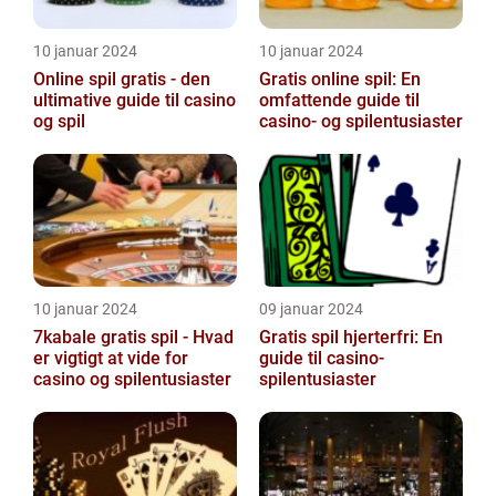
10 januar 2024
10 januar 2024
Online spil gratis - den
Gratis online spil: En
ultimative guide til casino
omfattende guide til
og spil
casino- og spilentusiaster
10 januar 2024
09 januar 2024
7kabale gratis spil - Hvad
Gratis spil hjerterfri: En
er vigtigt at vide for
guide til casino-
casino og spilentusiaster
spilentusiaster