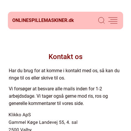
ONLINESPILLEMASKINER.
dk
Kontakt os
Har du brug for at komme i kontakt med os, så kan du
ringe til os eller skrive til os.
Vi forsøger at besvare alle mails inden for 1-2
arbejdsdage. Vi tager også gerne mod ris, ros og
generelle kommentarer til vores side.