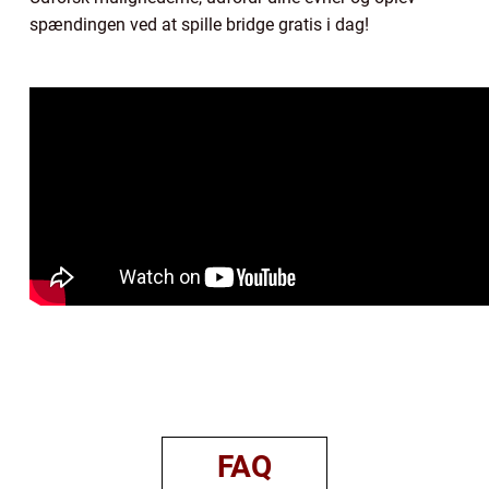
spændingen ved at spille bridge gratis i dag!
FAQ