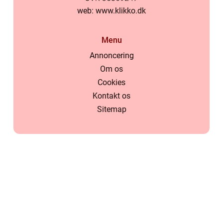
web:
www.klikko.dk
Menu
Annoncering
Om os
Cookies
Kontakt os
Sitemap