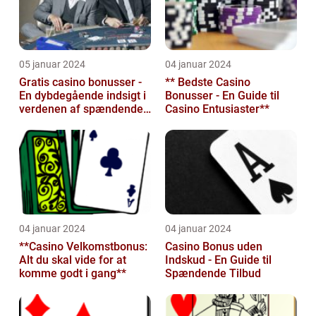
05 januar 2024
04 januar 2024
Gratis casino bonusser -
** Bedste Casino
En dybdegående indsigt i
Bonusser - En Guide til
verdenen af spændende
Casino Entusiaster**
tilbud
04 januar 2024
04 januar 2024
**Casino Velkomstbonus:
Casino Bonus uden
Alt du skal vide for at
Indskud - En Guide til
komme godt i gang**
Spændende Tilbud