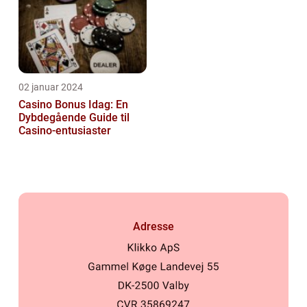
02 januar 2024
Casino Bonus Idag: En
Dybdegående Guide til
Casino-entusiaster
Adresse