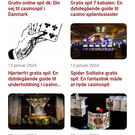
Gratis online spil dk: Din
Gratis spil 7 kabalen: En
vej til casinospil i
dybdegående guide til
Danmark
casino-spilentusiaster
13 januar 2024
13 januar 2024
Hjerterfri gratis spil: En
Spider Solitaire gratis
dybdegående guide til
spil: En fantastisk måde
underholdning i casino
at nyde casinospil
verdenen