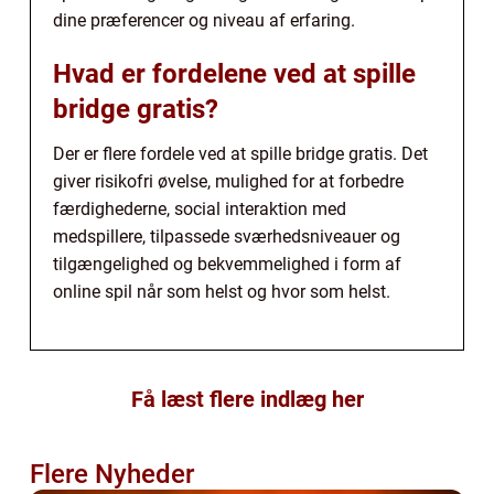
dine præferencer og niveau af erfaring.
Hvad er fordelene ved at spille
bridge gratis?
Der er flere fordele ved at spille bridge gratis. Det
giver risikofri øvelse, mulighed for at forbedre
færdighederne, social interaktion med
medspillere, tilpassede sværhedsniveauer og
tilgængelighed og bekvemmelighed i form af
online spil når som helst og hvor som helst.
Få læst flere indlæg her
Flere Nyheder