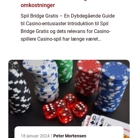
omkostninger
Spil Bridge Gratis – En Dybdegående Guide
til Casino-entusiaster Introduktion til Spil
Bridge Gratis og dets relevans for Casino-
spillere Casino-spil har længe været
populære blandt spilleentusiaster, der elsker
spændingen, strategien og den po...
18 januar 2024
Peter Mortensen