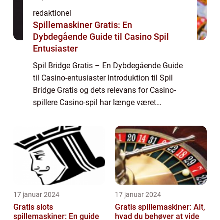
redaktionel
Spillemaskiner Gratis: En
Dybdegående Guide til Casino Spil
Entusiaster
Spil Bridge Gratis – En Dybdegående Guide
til Casino-entusiaster Introduktion til Spil
Bridge Gratis og dets relevans for Casino-
spillere Casino-spil har længe været
populære blandt spilleentusiaster, der elsker
spændingen, strategien og den po...
17 januar 2024
17 januar 2024
Gratis slots
Gratis spillemaskiner: Alt,
spillemaskiner: En guide
hvad du behøver at vide