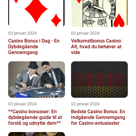
03 januar 2024
03 januar 2024
Casino Bonus i Dag - En
Velkomstbonus Casino:
Dybdegående
Alt, hvad du behøver at
Gennemgang
vide
03 januar 2024
02 januar 2024
**Casino bonusser: En
Bedste Casino Bonus: En
dybdegående guide til at
Indgående Gennemgang
forstå og udnytte dem**
for Casino-entusiaster