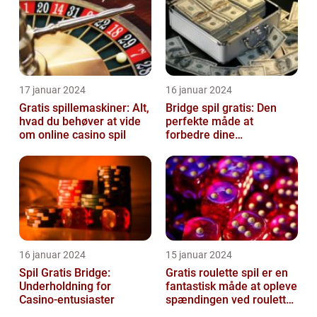
17 januar 2024
16 januar 2024
Gratis spillemaskiner: Alt,
Bridge spil gratis: Den
hvad du behøver at vide
perfekte måde at
om online casino spil
forbedre dine
casinospillefærdigheder
16 januar 2024
15 januar 2024
Spil Gratis Bridge:
Gratis roulette spil er en
Underholdning for
fantastisk måde at opleve
Casino-entusiaster
spændingen ved roulette
uden at skulle satse ri...