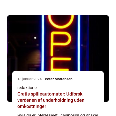
online casino uden dansk licens og dets
udvikling gennem tiden, samtidig med...
18 januar 2024
Peter Mortensen
redaktionel
Gratis spilleautomater: Udforsk
verdenen af underholdning uden
omkostninger
Hvis du er interesseret i casinospil og ønsker