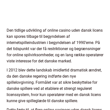
Den tidlige udvikling af online casino uden dansk licens
kan spores tilbage til begyndelsen af
internetspilleindustrien i begyndelsen af 1990’erne. På
det tidspunkt var der få restriktioner og begrænsninger
for online spilvirksomheder, og en lang række operatører
viste interesse for det danske marked.
I 2012 blev dette landskab imidlertid dramatisk ændret,
da den danske regering indførte den nye
spillelovgivning. Formålet var at sikre beskyttelse for
danske spillere ved at etablere et strengt reguleret
licenssystem, hvor kun operatører med en dansk licens
kunne give spilleglæde til danske spillere.
Dette førte til, at flere online casinoer uden dansk licens