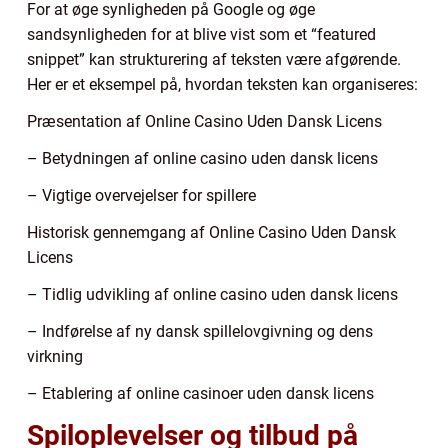
For at øge synligheden på Google og øge
sandsynligheden for at blive vist som et “featured
snippet” kan strukturering af teksten være afgørende.
Her er et eksempel på, hvordan teksten kan organiseres:
Præsentation af Online Casino Uden Dansk Licens
– Betydningen af online casino uden dansk licens
– Vigtige overvejelser for spillere
Historisk gennemgang af Online Casino Uden Dansk
Licens
– Tidlig udvikling af online casino uden dansk licens
– Indførelse af ny dansk spillelovgivning og dens
virkning
– Etablering af online casinoer uden dansk licens
Spiloplevelser og tilbud på