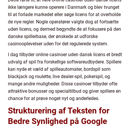
ikke længere kunne operere i Danmark og blev tvunget
til at forlade markedet eller søge licens for at overholde
de nye regler. Nogle operatører valgte dog at fortsætte
uden licens, og dermed begyndte de at fokusere på den
danske spillerbase, der ønskede at udforske
casinooplevelser uden for det regulerede system.
I dag tilbyder online casinoer uden dansk licens et bredt
udvalg af spil fra forskellige softwareudbydere. Spillere
kan nyde et væld af spilleautomater, bordspil som
blackjack og roulette, live dealer-spil, pokerspil, og
mange andre muligheder. Disse casinoer tilbyder ofte
attraktive bonusser og specialtilbud og giver spillere en
chance for at prøve noget nyt og anderledes.
Strukturering af Teksten for
Bedre Synlighed på Google