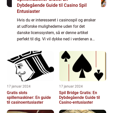
Dybdegående Guide til Casino Spil
Entusiaster
Hvis du er interesseret i casinospil og ønsker
at udforske mulighederne uden for det
danske licenssystem, så er denne artikel
perfekt til dig. Vi vil dykke ned i verdenen af
online casino uden dansk licens og dets
udvikling gennem tiden, samtidig med...
17 januar 2024
17 januar 2024
Gratis slots
Spil Bridge Gratis: En
spillemaskiner: En guide
Dybdegående Guide til
til casinoentusiaster
Casino-entusiaster