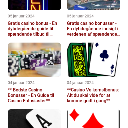
05 januar 2024
05 januar 2024
Gratis casino bonus - En
Gratis casino bonusser -
dybdegående guide til
En dybdegående indsigt i
spændende tilbud til
verdenen af spændende
casino-entusiaster
tilbud
04 januar 2024
04 januar 2024
** Bedste Casino
**Casino Velkomstbonus:
Bonusser - En Guide til
Alt du skal vide for at
Casino Entusiaster**
komme godt i gang**