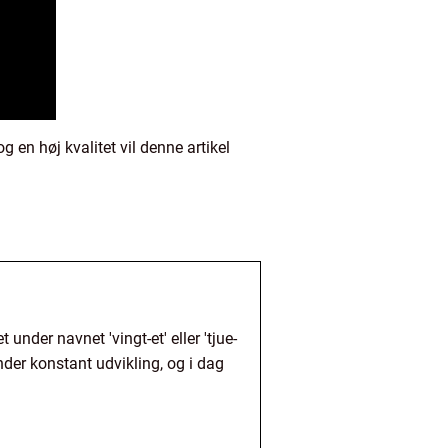
g en høj kvalitet vil denne artikel
 under navnet 'vingt-et' eller 'tjue-
under konstant udvikling, og i dag