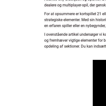
dealere og multiplayer-spil, der gen
For at opsummere er kortspillet 21 e
strategiske elementer. Med sin histor
en erfaren spiller eller en nybegynder
I ovenstående artikel undersøger vi kor
og fremhæver vigtige elementer for båd
opdeling af sektioner. Du kan indsætt