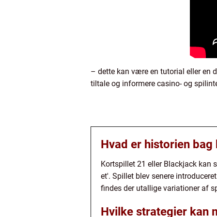
– dette kan være en tutorial eller en 
tiltale og informere casino- og spilin
Hvad er historien bag 
Kortspillet 21 eller Blackjack kan sp
et'. Spillet blev senere introducer
findes der utallige variationer af s
Hvilke strategier kan 