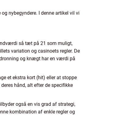
og nybegyndere. I denne artikel vil vi
 håndværdi så tæt på 21 som muligt,
illets variation og casinoets regler. De
 dronning og knægt har en værdi på
 et ekstra kort (hit) eller at stoppe
eres hånd, alt efter de specifikke
lbyder også en vis grad af strategi,
Denne kombination af enkle regler og