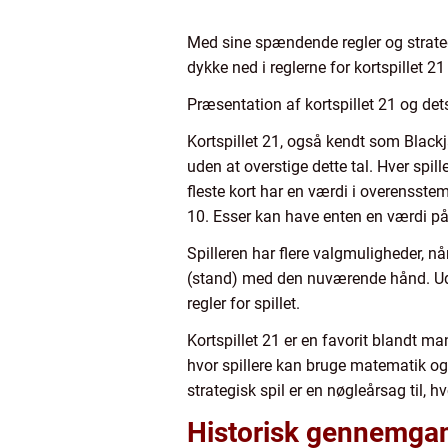
Med sine spændende regler og strategi
dykke ned i reglerne for kortspillet 2
Præsentation af kortspillet 21 og det
Kortspillet 21, også kendt som Blackj
uden at overstige dette tal. Hver spill
fleste kort har en værdi i overenss
10. Esser kan have enten en værdi på 1 
Spilleren har flere valgmuligheder, nå
(stand) med den nuværende hånd. Udove
regler for spillet.
Kortspillet 21 er en favorit blandt m
hvor spillere kan bruge matematik og 
strategisk spil er en nøgleårsag til, h
Historisk gennemgang