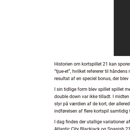
Historien om kortspillet 21 kan spores 
“tjue-et”, hvilket refererer til hånden
resultat af en speciel bonus, der blev 
I sin tidlige form blev spillet spillet
double down var ikke tilladt. I midten
styr på værdien af de kort, der allered
indførelsen af flere kortspil samtidig
I dag findes der utallige variationer a
Atlantic City Blackjack og Spanish 21