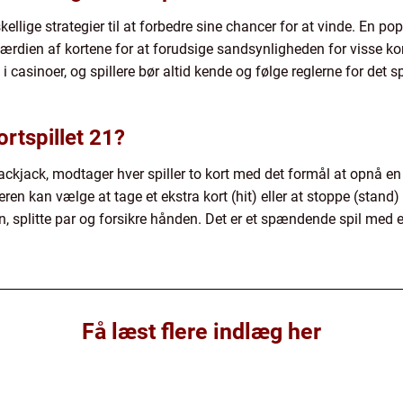
kellige strategier til at forbedre sine chancer for at vinde. En pop
ærdien af kortene for at forudsige sandsynligheden for visse kor
dt i casinoer, og spillere bør altid kende og følge reglerne for det 
rtspillet 21?
Blackjack, modtager hver spiller to kort med det formål at opnå
lleren kan vælge at tage et ekstra kort (hit) eller at stoppe (st
 splitte par og forsikre hånden. Det er et spændende spil med e
Få læst flere indlæg her