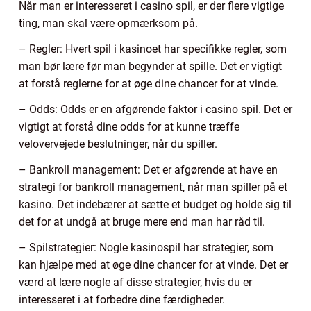
Når man er interesseret i casino spil, er der flere vigtige
ting, man skal være opmærksom på.
– Regler: Hvert spil i kasinoet har specifikke regler, som
man bør lære før man begynder at spille. Det er vigtigt
at forstå reglerne for at øge dine chancer for at vinde.
– Odds: Odds er en afgørende faktor i casino spil. Det er
vigtigt at forstå dine odds for at kunne træffe
velovervejede beslutninger, når du spiller.
– Bankroll management: Det er afgørende at have en
strategi for bankroll management, når man spiller på et
kasino. Det indebærer at sætte et budget og holde sig til
det for at undgå at bruge mere end man har råd til.
– Spilstrategier: Nogle kasinospil har strategier, som
kan hjælpe med at øge dine chancer for at vinde. Det er
værd at lære nogle af disse strategier, hvis du er
interesseret i at forbedre dine færdigheder.