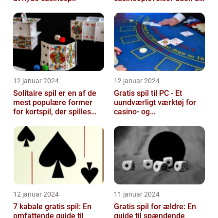
bruge en formue
12 januar 2024
12 januar 2024
Solitaire spil er en af de
Gratis spil til PC - Et
mest populære former
uundværligt værktøj for
for kortspil, der spilles
casino- og
over hele verden
spilinteresserede
12 januar 2024
11 januar 2024
7 kabale gratis spil: En
Gratis spil for ældre: En
omfattende guide til
guide til spændende