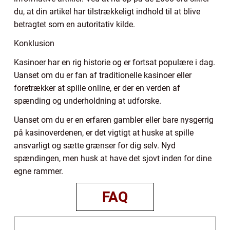
du, at din artikel har tilstrækkeligt indhold til at blive
betragtet som en autoritativ kilde.
Konklusion
Kasinoer har en rig historie og er fortsat populære i dag.
Uanset om du er fan af traditionelle kasinoer eller
foretrækker at spille online, er der en verden af
spænding og underholdning at udforske.
Uanset om du er en erfaren gambler eller bare nysgerrig
på kasinoverdenen, er det vigtigt at huske at spille
ansvarligt og sætte grænser for dig selv. Nyd
spændingen, men husk at have det sjovt inden for dine
egne rammer.
FAQ