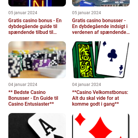
05 januar 2024
05 januar 2024
Gratis casino bonus - En
Gratis casino bonusser -
dybdegående guide til
En dybdegående indsigt i
spændende tilbud til
verdenen af spændende
casino-entusiaster
tilbud
04 januar 2024
04 januar 2024
** Bedste Casino
**Casino Velkomstbonus:
Bonusser - En Guide til
Alt du skal vide for at
Casino Entusiaster**
komme godt i gang**