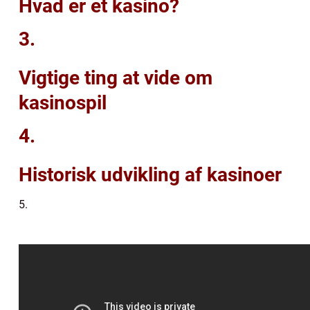
Hvad er et kasino?
3.
Vigtige ting at vide om
kasinospil
4.
Historisk udvikling af kasinoer
5.