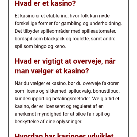
Hvad er et kasino?
Et kasino er et etablering, hvor folk kan nyde
forskellige former for gambling og underholdning.
Det tilbyder spilleområder med spilleautomater,
bordspil som blackjack og roulette, samt andre
spil som bingo og keno.
Hvad er vigtigt at overveje, når
man vælger et kasino?
Når du vælger et kasino, bør du overveje faktorer
som licens og sikkerhed, spiludvalg, bonustilbud,
kundesupport og betalingsmetoder. Vælg altid et
kasino, der er licenseret og reguleret af en
anerkendt myndighed for at sikre fair spil og
beskyttelse af dine oplysninger.
Hvordan har kasinoer udviklet