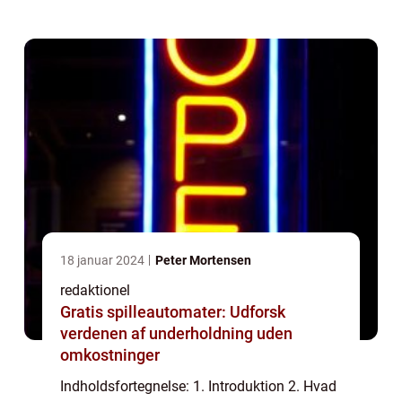
blive vist som featured snippet på Google 8.
Konklusion Hvad er et kasino...
18 januar 2024
Peter Mortensen
redaktionel
Gratis spilleautomater: Udforsk
verdenen af underholdning uden
omkostninger
Indholdsfortegnelse: 1. Introduktion 2. Hvad