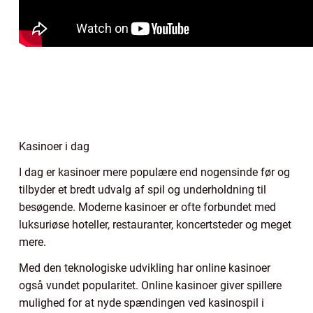
Kasinoer i dag
I dag er kasinoer mere populære end nogensinde før og
tilbyder et bredt udvalg af spil og underholdning til
besøgende. Moderne kasinoer er ofte forbundet med
luksuriøse hoteller, restauranter, koncertsteder og meget
mere.
Med den teknologiske udvikling har online kasinoer
også vundet popularitet. Online kasinoer giver spillere
mulighed for at nyde spændingen ved kasinospil i