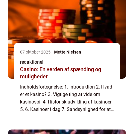
07 oktober 2025
Mette Nielsen
redaktionel
Casino: En verden af spænding og
muligheder
Indholdsfortegnelse: 1. Introduktion 2. Hvad
er et kasino? 3. Vigtige ting at vide om
kasinospil 4. Historisk udvikling af kasinoer
5. 6. Kasinoer i dag 7. Sandsynlighed for at
blive vist som featured snippet på Google 8.
Konklusion Hvad er et kasino...