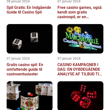
08 januar 2024
07 januar 2024
Spil Gratis: En Indgående
Free casino games, også
Guide til Casino Spil
kendt som gratis
casinospil, er en
fantastisk måde for
spilinteresserede at ...
07 januar 2024
07 januar 2024
Gratis casino spil: En
CASINO KAMPAGNER I
omfattende guide til
DAG: EN DYBDEGÅENDE
casinoentusiaster
ANALYSE AF TILBUD TIL
CASINO-
SPILENTUSIASTER