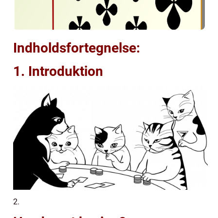
Indholdsfortegnelse:
1. Introduktion
2.