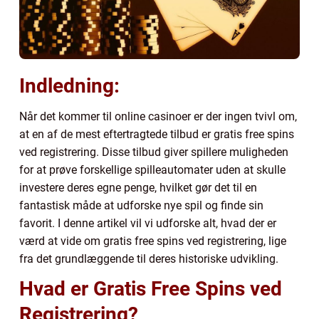
Indledning:
Når det kommer til online casinoer er der ingen tvivl om,
at en af de mest eftertragtede tilbud er gratis free spins
ved registrering. Disse tilbud giver spillere muligheden
for at prøve forskellige spilleautomater uden at skulle
investere deres egne penge, hvilket gør det til en
fantastisk måde at udforske nye spil og finde sin
favorit. I denne artikel vil vi udforske alt, hvad der er
værd at vide om gratis free spins ved registrering, lige
fra det grundlæggende til deres historiske udvikling.
Hvad er Gratis Free Spins ved
Registrering?