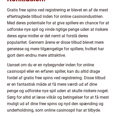
Gratis free spins ved registrering er blevet en af de mest
eftertragtede tilbud inden for online casinoindustrien.
Med deres potentiale for at give spillere en chance for at
udforske nye spil og vinde rigtige penge uden at risikere
deres egne midler er det nemt at forstå deres
popularitet. Gennem årene er disse tilbud blevet mere
generøse og mere tilgængelige for spillere, hvilket har
gjort dem endnu mere attraktive.
Uanset om du er en nybegynder inden for online
casinospil eller en erfaren spiller, kan du altid drage
fordel af gratis free spins ved registrering. Disse tilbud
er en fantastisk måde at få mere værdi ud af dine
penge og udforske nye spil uden at skulle risikere noget.
Sørg for altid at læse vilkår og betingelser for at få mest
muligt ud af dine free spins og nyd den spænding og
underholdning, som online casinospil har at tilbyde.