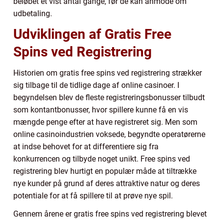
beløbet et vist antal gange, før de kan anmode om
udbetaling.
Udviklingen af Gratis Free
Spins ved Registrering
Historien om gratis free spins ved registrering strækker
sig tilbage til de tidlige dage af online casinoer. I
begyndelsen blev de fleste registreringsbonusser tilbudt
som kontantbonusser, hvor spillere kunne få en vis
mængde penge efter at have registreret sig. Men som
online casinoindustrien voksede, begyndte operatørerne
at indse behovet for at differentiere sig fra
konkurrencen og tilbyde noget unikt. Free spins ved
registrering blev hurtigt en populær måde at tiltrække
nye kunder på grund af deres attraktive natur og deres
potentiale for at få spillere til at prøve nye spil.
Gennem årene er gratis free spins ved registrering blevet