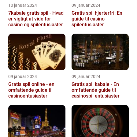
10 januar 2024
09 januar 2024
7kabale gratis spil - Hvad
Gratis spil hjerterfri: En
er vigtigt at vide for
guide til casino-
casino og spilentusiaster
spilentusiaster
09 januar 2024
09 januar 2024
Gratis spil online - en
Gratis spil kabale - En
omfattende guide til
omfattende guide til
casinoentusiaster
casinospil entusiaster