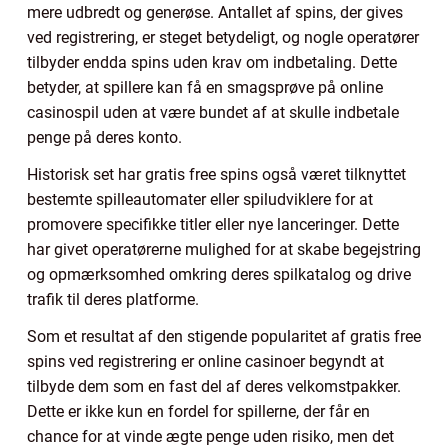
mere udbredt og generøse. Antallet af spins, der gives
ved registrering, er steget betydeligt, og nogle operatører
tilbyder endda spins uden krav om indbetaling. Dette
betyder, at spillere kan få en smagsprøve på online
casinospil uden at være bundet af at skulle indbetale
penge på deres konto.
Historisk set har gratis free spins også været tilknyttet
bestemte spilleautomater eller spiludviklere for at
promovere specifikke titler eller nye lanceringer. Dette
har givet operatørerne mulighed for at skabe begejstring
og opmærksomhed omkring deres spilkatalog og drive
trafik til deres platforme.
Som et resultat af den stigende popularitet af gratis free
spins ved registrering er online casinoer begyndt at
tilbyde dem som en fast del af deres velkomstpakker.
Dette er ikke kun en fordel for spillerne, der får en
chance for at vinde ægte penge uden risiko, men det