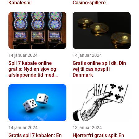
Kabalespil
Casino-spillere
14 januar 2024
14 januar 2024
Spil 7 kabale online
Gratis online spil dk: Din
gratis: Nyd en sjov og
vej til casinospil i
afslappende tid med
Danmark
dette klassiske kortspil
14 januar 2024
13 januar 2024
Gratis spil 7 kabalen: En
Hjerterfri gratis spil: En