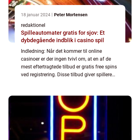
18 januar 2024
Peter Mortensen
redaktionel
Spilleautomater gratis for sjov: Et
dybdegående indblik i casino spil
Indledning: Når det kommer til online
casinoer er der ingen tvivl om, at en af de
mest eftertragtede tilbud er gratis free spins
ved registrering. Disse tilbud giver spillere
muligheden for at prøve forskellige
spilleautomater uden at skulle invester...