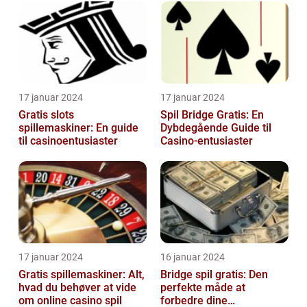
spilleautomater uden at skulle invester...
17 januar 2024
17 januar 2024
Gratis slots
Spil Bridge Gratis: En
spillemaskiner: En guide
Dybdegående Guide til
til casinoentusiaster
Casino-entusiaster
17 januar 2024
16 januar 2024
Gratis spillemaskiner: Alt,
Bridge spil gratis: Den
hvad du behøver at vide
perfekte måde at
om online casino spil
forbedre dine