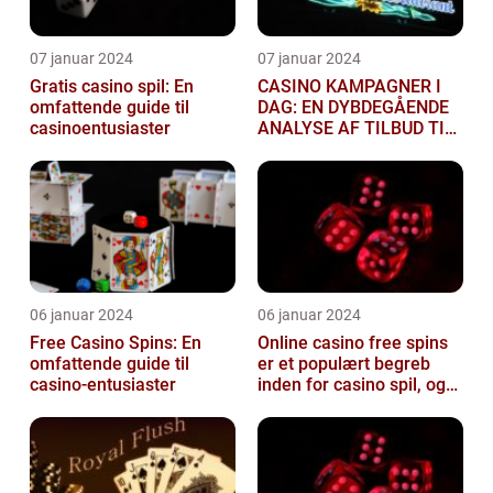
07 januar 2024
07 januar 2024
Gratis casino spil: En
CASINO KAMPAGNER I
omfattende guide til
DAG: EN DYBDEGÅENDE
casinoentusiaster
ANALYSE AF TILBUD TIL
CASINO-
SPILENTUSIASTER
06 januar 2024
06 januar 2024
Free Casino Spins: En
Online casino free spins
omfattende guide til
er et populært begreb
casino-entusiaster
inden for casino spil, og
det er vigtigt at have en
g...