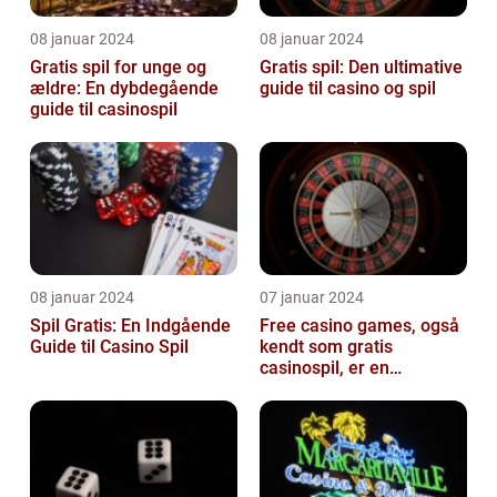
08 januar 2024
08 januar 2024
Gratis spil for unge og
Gratis spil: Den ultimative
ældre: En dybdegående
guide til casino og spil
guide til casinospil
08 januar 2024
07 januar 2024
Spil Gratis: En Indgående
Free casino games, også
Guide til Casino Spil
kendt som gratis
casinospil, er en
fantastisk måde for
spilinteresserede at ...