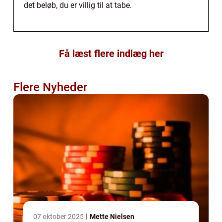
det beløb, du er villig til at tabe.
Få læst flere indlæg her
Flere Nyheder
07 oktober 2025
Mette Nielsen