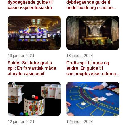
dybdegående guide til
dybdegående guide til
casino-spilentusiaster
underholdning i casino
verdenen
13 januar 2024
13 januar 2024
Spider Solitaire gratis
Gratis spil til unge og
spil: En fantastisk måde
ældre: En guide til
at nyde casinospil
casinooplevelser uden at
bruge en formue
12 januar 2024
12 januar 2024