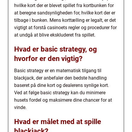
hvilke kort der er blevet spillet fra kortbunken for
at beregne sandsynligheden for, hvilke kort der er
tilbage i bunken. Mens korttælling er legalt, er det
vigtigt at forstå casinoets regler og procedurer for
at undgå at blive ekskluderet fra spillet.
Hvad er basic strategy, og
hvorfor er den vigtig?
Basic strategy er en matematisk tilgang til
blackjack, der anbefaler den bedste handling
baseret på dine kort og dealerens synlige kort.
Ved at følge basic strategy kan du minimere
husets fordel og maksimere dine chancer for at
vinde.
Hvad er målet med at spille
blackjack?