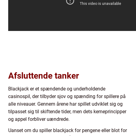
Afsluttende tanker
Blackjack er et spændende og underholdende
casinospil, der tilbyder sjov og spænding for spillere på
alle niveauer. Gennem årene har spillet udviklet sig og
tilpasset sig til skiftende tider, men dets kerneprincipper
og appel forbliver uændrede.
Uanset om du spiller blackjack for pengene eller blot for