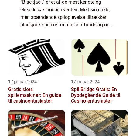
“Blackjack” er et af de mest kendte og
elskede casinospil i verden. Med sin enkle,
men spændende spiloplevelse tiltrækker
blackjack spillere fra alle samfundslag og er
blevet et ikonisk symbol for glæde og
spænding i casino-universet. Uan...
17 januar 2024
17 januar 2024
Gratis slots
Spil Bridge Gratis: En
spillemaskiner: En guide
Dybdegående Guide til
til casinoentusiaster
Casino-entusiaster