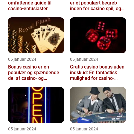
omfattende guide til
er et populært begreb
casino-entusiaster
inden for casino spil, og
det er vigtigt at have en
g...
06 januar 2024
05 januar 2024
Bonus casino er en
Gratis casino bonus uden
populær og spændende
indskud: En fantastisk
del af casino- og
mulighed for casino-
spilverdenen
spillere
05 januar 2024
05 januar 2024