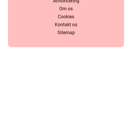
Annoncering
Om os
Cookies
Kontakt os
Sitemap