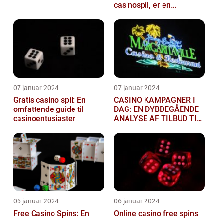
casinospil, er en
fantastisk måde for
spilinteresserede at ...
07 januar 2024
07 januar 2024
Gratis casino spil: En
CASINO KAMPAGNER I
omfattende guide til
DAG: EN DYBDEGÅENDE
casinoentusiaster
ANALYSE AF TILBUD TIL
CASINO-
SPILENTUSIASTER
06 januar 2024
06 januar 2024
Free Casino Spins: En
Online casino free spins