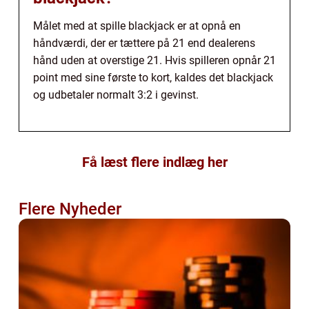
Målet med at spille blackjack er at opnå en
håndværdi, der er tættere på 21 end dealerens
hånd uden at overstige 21. Hvis spilleren opnår 21
point med sine første to kort, kaldes det blackjack
og udbetaler normalt 3:2 i gevinst.
Få læst flere indlæg her
Flere Nyheder