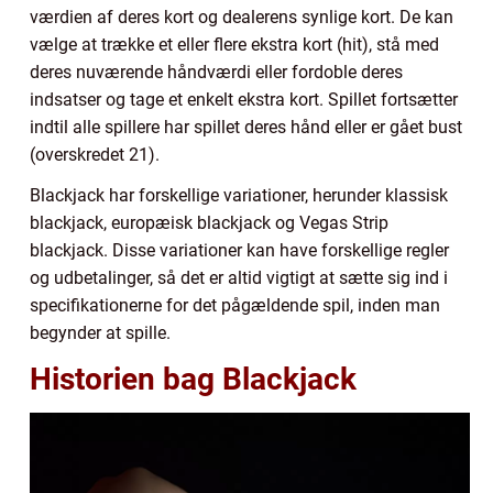
værdien af deres kort og dealerens synlige kort. De kan
vælge at trække et eller flere ekstra kort (hit), stå med
deres nuværende håndværdi eller fordoble deres
indsatser og tage et enkelt ekstra kort. Spillet fortsætter
indtil alle spillere har spillet deres hånd eller er gået bust
(overskredet 21).
Blackjack har forskellige variationer, herunder klassisk
blackjack, europæisk blackjack og Vegas Strip
blackjack. Disse variationer kan have forskellige regler
og udbetalinger, så det er altid vigtigt at sætte sig ind i
specifikationerne for det pågældende spil, inden man
begynder at spille.
Historien bag Blackjack